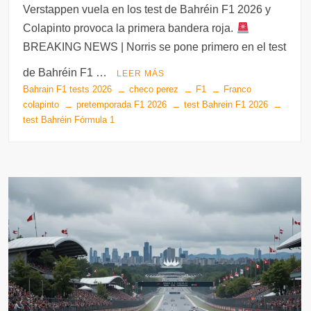
Verstappen vuela en los test de Bahréin F1 2026 y
tt
c
at
e
m
d
m
Colapinto provoca la primera bandera roja.
er
e
s
gr
bl
di
p
BREAKING NEWS | Norris se pone primero en el test
b
A
a
r
t
ar
de Bahréin F1 …
LEER MÁS
o
p
m
tir
Bahrain F1 tests 2026
checo perez
F1
Franco
o
p
colapinto
pretemporada F1 2026
test Bahrein F1 2026
test Bahréin Fórmula 1
k