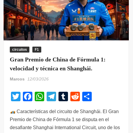
circuitos
F1
Gran Premio de China de Fórmula 1:
velocidad y técnica en Shanghái.
Marcos
12/03/2026
T
F
W
T
T
R
C
wi
a
h
el
u
e
o
Características del circuito de Shanghái. El Gran
tt
c
at
e
m
d
m
Premio de China de Fórmula 1 se disputa en el
er
e
s
gr
bl
di
p
desafiante Shanghai International Circuit, uno de los