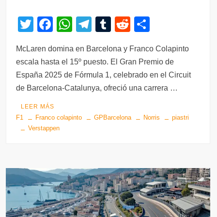
T
F
W
T
T
R
C
wi
a
h
el
u
e
o
McLaren domina en Barcelona y Franco Colapinto
tt
c
at
e
m
d
m
escala hasta el 15º puesto. El Gran Premio de
er
e
s
gr
bl
di
p
España 2025 de Fórmula 1, celebrado en el Circuit
b
A
a
r
t
ar
de Barcelona-Catalunya, ofreció una carrera …
o
p
m
tir
LEER MÁS
o
p
F1
Franco colapinto
GPBarcelona
Norris
piastri
k
Verstappen