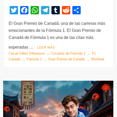
T
F
W
T
T
R
C
wi
a
h
el
u
e
o
El Gran Premio de Canadá: una de las carreras más
tt
c
at
e
m
d
m
emocionantes de la Fórmula 1. El Gran Premio de
er
e
s
gr
bl
di
p
Canadá de Fórmula 1 es una de las citas más
b
A
a
r
t
ar
esperadas …
LEER MÁS
o
p
m
tir
Circuit Gilles Villeneuve
Circuitos de Fórmula 1
F1
o
p
Canadá
Fórmula 1
Gran Premio de Canadá
Montreal
k