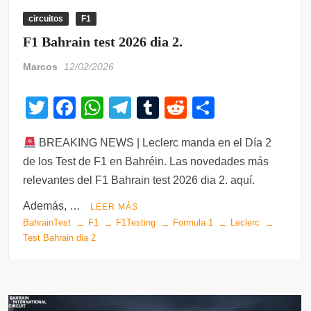
circuitos
F1
F1 Bahrain test 2026 dia 2.
Marcos
12/02/2026
T
F
W
T
T
R
C
wi
a
h
el
u
e
o
BREAKING NEWS | Leclerc manda en el Día 2
tt
c
at
e
m
d
m
de los Test de F1 en Bahréin. Las novedades más
er
e
s
gr
bl
di
p
relevantes del F1 Bahrain test 2026 dia 2. aquí.
b
A
a
r
t
ar
Además, …
LEER MÁS
o
p
m
tir
BahrainTest
F1
F1Testing
Formula 1
Leclerc
o
p
Test Bahrain dia 2
k