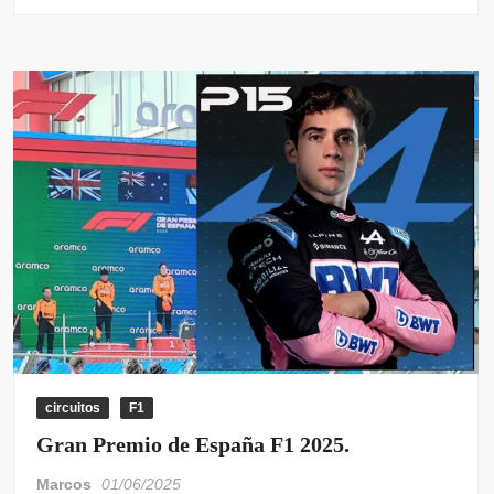
k
circuitos
F1
Gran Premio de España F1 2025.
Marcos
01/06/2025