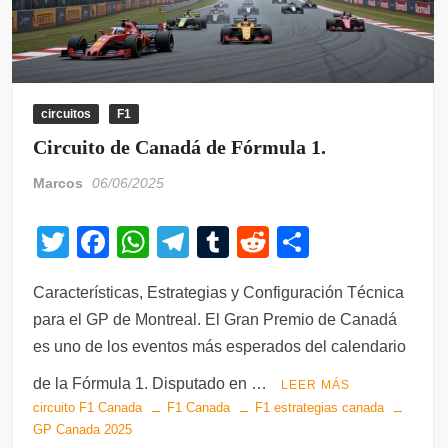
circuitos
F1
Circuito de Canadá de Fórmula 1.
Marcos
06/06/2025
T
F
W
T
T
R
C
wi
a
h
el
u
e
o
Características, Estrategias y Configuración Técnica
tt
c
at
e
m
d
m
para el GP de Montreal. El Gran Premio de Canadá
er
e
s
gr
bl
di
p
es uno de los eventos más esperados del calendario
b
A
a
r
t
ar
de la Fórmula 1. Disputado en …
LEER MÁS
o
p
m
tir
circuito F1 Canada
F1 Canada
F1 estrategias canada
o
p
GP Canada 2025