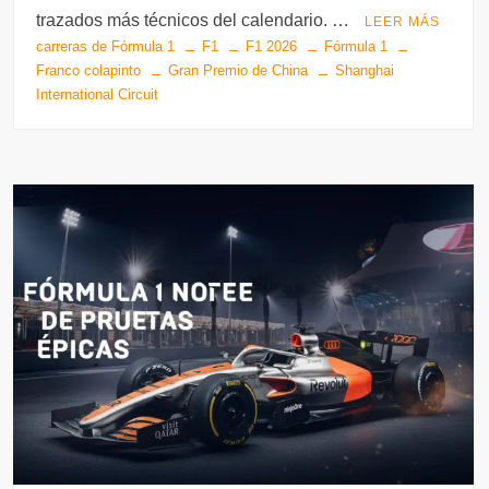
b
A
a
r
t
ar
trazados más técnicos del calendario. …
LEER MÁS
o
p
m
tir
carreras de Fórmula 1
F1
F1 2026
Fórmula 1
o
p
Franco colapinto
Gran Premio de China
Shanghai
International Circuit
k