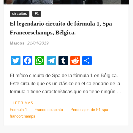
circuitos
F1
El legendario circuito de fórmula 1, Spa
Francorschamps, Bélgica.
Marcos
21/04/2019
T
F
W
T
T
R
C
wi
a
h
el
u
e
o
El mítico circuito de Spa de la fórmula 1 en Bélgica.
tt
c
at
e
m
d
m
Este circuito que es un clásico en el calendario de la
er
e
s
gr
bl
di
p
formula 1 tiene características que no tiene ningún …
b
A
a
r
t
ar
LEER MÁS
o
p
m
tir
Formula 1
Franco colapinto
Personajes de F1 spa
o
p
francorchamps
k