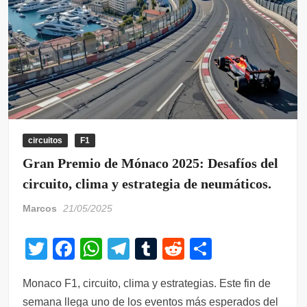
circuitos
F1
Gran Premio de Mónaco 2025: Desafíos del
circuito, clima y estrategia de neumáticos.
Marcos
21/05/2025
T
F
W
T
T
R
C
wi
a
h
el
u
e
o
Monaco F1, circuito, clima y estrategias. Este fin de
tt
c
at
e
m
d
m
semana llega uno de los eventos más esperados del