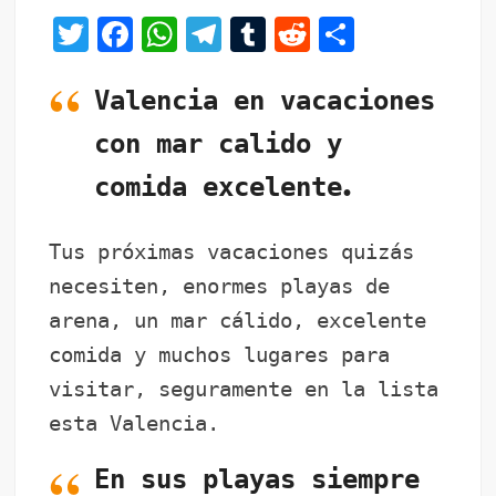
T
F
W
T
T
R
C
wi
a
h
el
u
e
o
tt
Valencia en vacaciones
c
at
e
m
d
m
er
e
s
gr
bl
di
p
con mar calido y
b
A
a
r
t
ar
.
comida excelente
o
p
m
tir
o
p
Tus próximas vacaciones quizás
k
necesiten, enormes playas de
arena, un mar cálido, excelente
comida y muchos lugares para
visitar, seguramente en la lista
esta Valencia.
En sus playas siempre