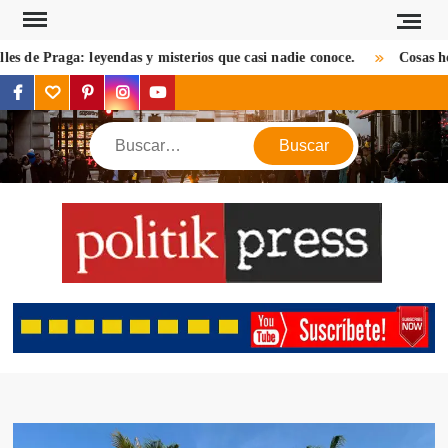
Saltar
al
de Praga: leyendas y misterios que casi nadie conoce.
Cosas hermos
contenido
facebook
twitter
pinterest
instagram
youtube
Buscar
POL
Descu
mundo 
mirada d
notic
criptom
estilos 
viaj
opin