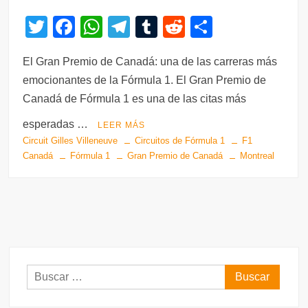
T
F
W
T
T
R
C
wi
a
h
el
u
e
o
El Gran Premio de Canadá: una de las carreras más
tt
c
at
e
m
d
m
emocionantes de la Fórmula 1. El Gran Premio de
er
e
s
gr
bl
di
p
Canadá de Fórmula 1 es una de las citas más
b
A
a
r
t
ar
esperadas …
LEER MÁS
o
p
m
tir
Circuit Gilles Villeneuve
Circuitos de Fórmula 1
F1
o
p
Canadá
Fórmula 1
Gran Premio de Canadá
Montreal
k
Buscar: