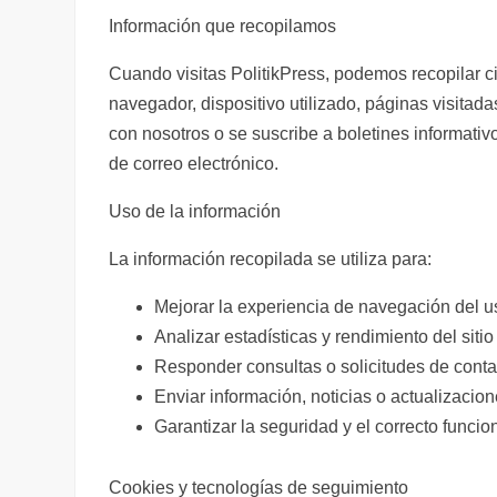
b
A
a
r
t
ar
Información que recopilamos
o
p
m
tir
o
p
Cuando visitas PolitikPress, podemos recopilar ci
k
navegador, dispositivo utilizado, páginas visitad
con nosotros o se suscribe a boletines informati
de correo electrónico.
Uso de la información
La información recopilada se utiliza para:
Mejorar la experiencia de navegación del u
Analizar estadísticas y rendimiento del siti
Responder consultas o solicitudes de conta
Enviar información, noticias o actualizacion
Garantizar la seguridad y el correcto funci
Cookies y tecnologías de seguimiento