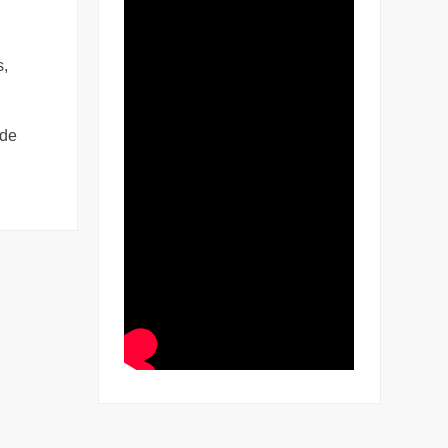
s,
 de