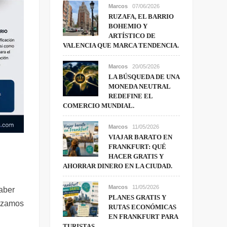
Marcos
07/06/2026
RUZAFA, EL BARRIO
BOHEMIO Y
ARTÍSTICO DE
VALENCIA QUE MARCA TENDENCIA.
Marcos
20/05/2026
LA BÚSQUEDA DE UNA
MONEDA NEUTRAL
REDEFINE EL
COMERCIO MUNDIAL.
Marcos
11/05/2026
VIAJAR BARATO EN
FRANKFURT: QUÉ
HACER GRATIS Y
AHORRAR DINERO EN LA CIUDAD.
Marcos
11/05/2026
aber
PLANES GRATIS Y
lizamos
RUTAS ECONÓMICAS
EN FRANKFURT PARA
TURISTAS.