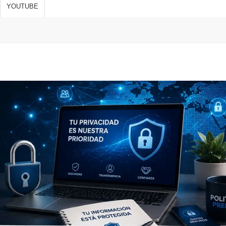
s de vida,
YOUTUBE
 y
ones