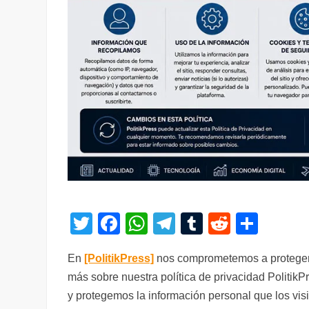
T
F
W
T
T
R
C
wi
a
h
el
u
e
o
En
[PolitikPress]
nos comprometemos a proteger l
tt
c
at
e
m
d
m
más sobre nuestra política de privacidad PolitikP
er
e
s
gr
bl
di
p
y protegemos la información personal que los visi