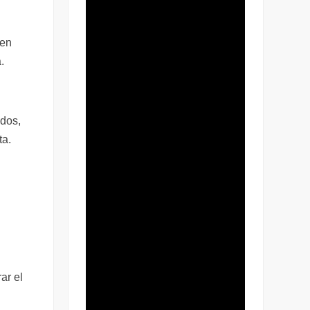
ten
.
ados,
ta.
ar el