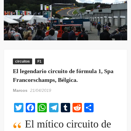
circuitos
F1
El legendario circuito de fórmula 1, Spa
Francorschamps, Bélgica.
Marcos
21/04/2019
T
F
W
T
T
R
C
wi
a
h
el
u
e
o
El mítico circuito de
tt
c
at
e
m
d
m