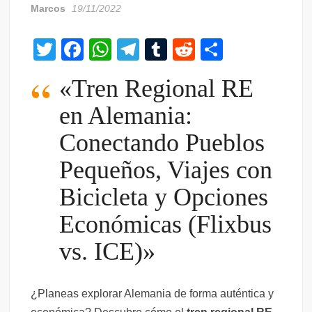
Marcos
19/11/2022
T
F
W
T
T
R
C
wi
a
h
el
u
e
o
«Tren Regional RE
tt
c
at
e
m
d
m
en Alemania:
er
e
s
gr
bl
di
p
b
A
a
r
t
ar
Conectando Pueblos
o
p
m
tir
Pequeños, Viajes con
o
p
Bicicleta y Opciones
k
Económicas (Flixbus
vs. ICE)»
¿Planeas explorar Alemania de forma auténtica y