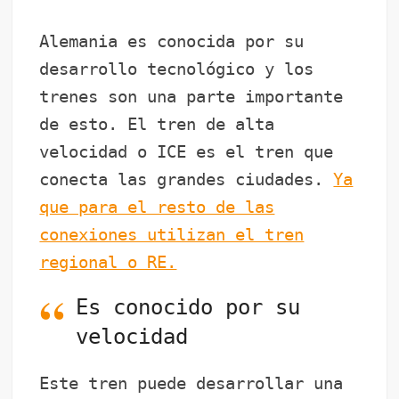
b
A
a
r
t
ar
o
p
m
tir
Alemania es conocida por su
o
p
desarrollo tecnológico y los
k
trenes son una parte importante
de esto. El tren de alta
velocidad o ICE es el tren que
conecta las grandes ciudades.
Ya
que para el resto de las
conexiones utilizan el tren
regional o RE.
Es conocido por su
velocidad
Este tren puede desarrollar una