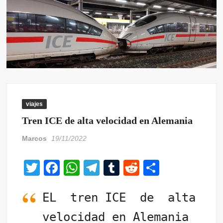
viajes
Tren ICE de alta velocidad en Alemania
Marcos
19/11/2022
T
F
W
T
T
R
C
wi
a
h
el
u
e
o
tt
EL tren ICE de alta
c
at
e
m
d
m
er
e
s
gr
bl
di
p
velocidad en Alemania