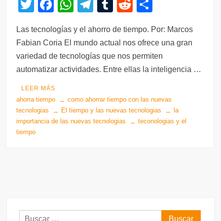
T
F
W
T
T
R
C
wi
a
h
el
u
e
o
Las tecnologías y el ahorro de tiempo. Por: Marcos
tt
c
at
e
m
d
m
Fabian Coria El mundo actual nos ofrece una gran
er
e
s
gr
bl
di
p
variedad de tecnologías que nos permiten
b
A
a
r
t
ar
automatizar actividades. Entre ellas la inteligencia …
o
p
m
tir
LEER MÁS
o
p
ahorra tiempo
como ahorrar tiempo con las nuevas
k
tecnologias
El tiempo y las nuevas tecnologias
la
importancia de las nuevas tecnologias
teconologias y el
tiempo
Buscar: