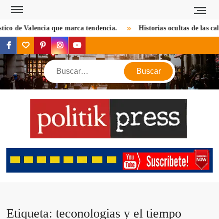
Saltar
al
co de Valencia que marca tendencia.
Historias ocultas de las calle
contenido
facebook
twitter
pinterest
instagram
youtube
Buscar
POL
Descu
mundo 
mirada d
notic
criptom
estilos 
viaj
Etiqueta:
teconologias y el tiempo
opin