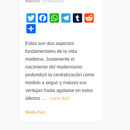
Marcos
07/04/2019
T
F
W
T
T
R
wi
a
h
el
u
e
C
tt
c
at
e
m
d
o
er
e
s
gr
bl
di
Estos son dos aspectos
m
fundamentales de la vida
b
A
a
r
t
p
moderna. Justamente el
o
p
m
ar
nacimiento del modernismo
o
p
tir
profundizó la centralización como
k
modelo a seguir y matuvo sus
ventajas hasta agotarse en estos
últimos …
LEER MÁS
Middle East