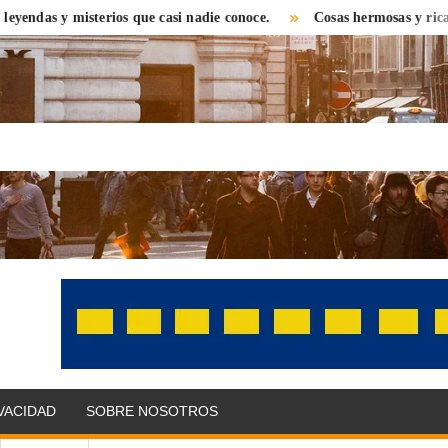
 y misterios que casi nadie conoce.
Cosas hermosas y ricas que enc
OLITIKPRESS
bre el
 con una
 distinta.
as,
IVACIDAD
SOBRE NOSOTROS
omonedas,