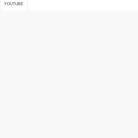
s de vida,
YOUTUBE
 y
ones