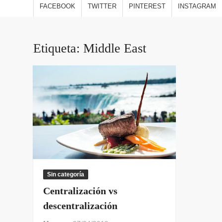
estilo
FACEBOOK
TWITTER
PINTEREST
INSTAGRAM
viajes
opini
Etiqueta:
Middle East
Sin categoría
Centralización vs
descentralización