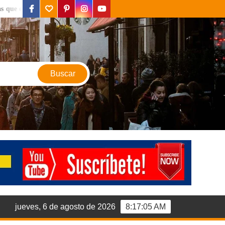
facebook
twitter
pinterest
instagram
youtube
ontraras en Valencia
.
Valencia la ciudad del sol y la b
jueves, 6 de agosto de 2026
8:17:06 AM