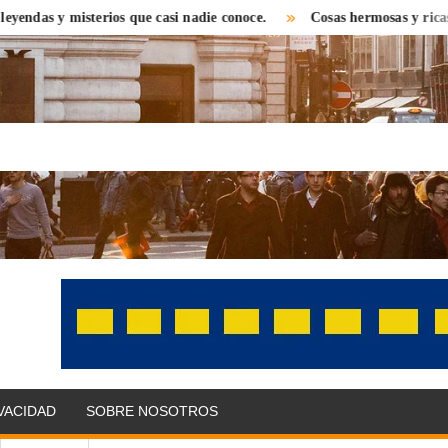
 y misterios que casi nadie conoce.
Cosas hermosas y ricas que en
OLITIKPRESS
bre el
 con una
 distinta.
as,
IVACIDAD
SOBRE NOSOTROS
omonedas,