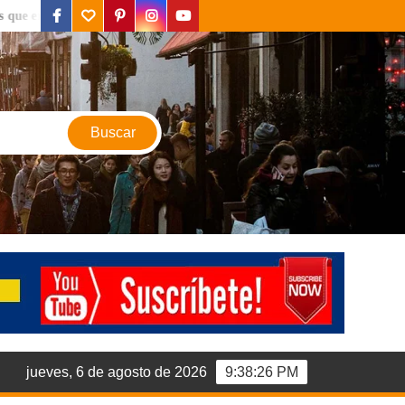
facebook
twitter
pinterest
instagram
youtube
contraras en Valencia
.
Valencia la ciudad del sol y la b
jueves, 6 de agosto de 2026
9:38:28 PM