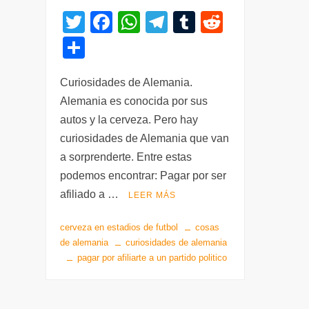
T
F
W
T
T
R
wi
a
h
el
u
e
C
tt
c
at
e
m
d
o
er
e
s
gr
bl
di
Curiosidades de Alemania.
m
Alemania es conocida por sus
b
A
a
r
t
p
autos y la cerveza. Pero hay
o
p
m
ar
curiosidades de Alemania que van
o
p
tir
a sorprenderte. Entre estas
k
podemos encontrar: Pagar por ser
afiliado a …
LEER MÁS
cerveza en estadios de futbol
cosas
de alemania
curiosidades de alemania
pagar por afiliarte a un partido politico