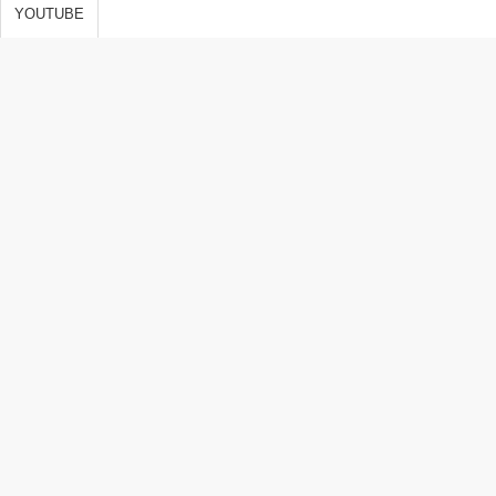
s de vida,
YOUTUBE
 y
ones