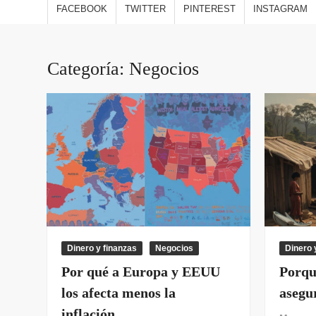
estilo
FACEBOOK
TWITTER
PINTEREST
INSTAGRAM
viajes
opini
Categoría:
Negocios
Dinero y finanzas
Negocios
Dinero 
Por qué a Europa y EEUU
Porque
los afecta menos la
asegu
inflación.