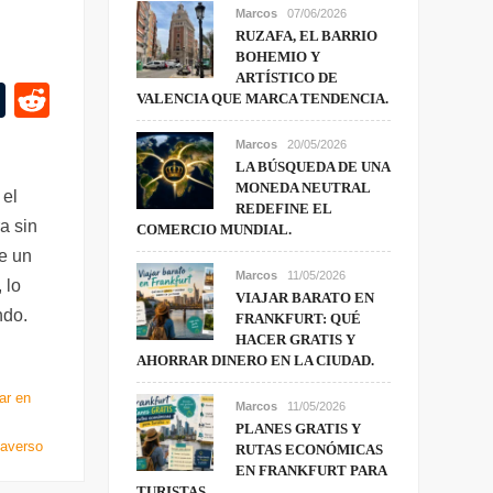
Marcos
07/06/2026
RUZAFA, EL BARRIO
BOHEMIO Y
ARTÍSTICO DE
T
R
VALENCIA QUE MARCA TENDENCIA.
u
e
Marcos
20/05/2026
m
d
LA BÚSQUEDA DE UNA
MONEDA NEUTRAL
bl
di
 el
REDEFINE EL
a sin
r
t
COMERCIO MUNDIAL.
ce un
Marcos
11/05/2026
 lo
VIAJAR BARATO EN
ndo.
FRANKFURT: QUÉ
HACER GRATIS Y
AHORRAR DINERO EN LA CIUDAD.
ar en
Marcos
11/05/2026
PLANES GRATIS Y
taverso
RUTAS ECONÓMICAS
EN FRANKFURT PARA
TURISTAS.