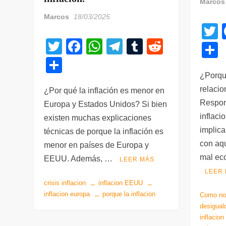
Marcos
Marcos
18/03/2025
T
F
W
T
T
R
w
wi
a
h
el
u
e
t
C
tt
c
at
e
m
d
e
¿Porque
o
relaci
er
e
s
gr
bl
di
¿Por qué la inflación es menor en
m
Respon
Europa y Estados Unidos? Si bien
b
A
a
r
t
p
a
inflaci
existen muchas explicaciones
o
p
m
ar
t
implica
técnicas de porque la inflación es
o
p
tir
con aqu
menor en países de Europa y
k
mal ec
EEUU. Además, …
LEER MÁS
LEER
crisis inflacion
inflacion EEUU
inflacion europa
porque la inflacion
Como nos
desigua
inflacion