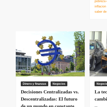
pobreza 
inflacion
saber de
Dinero y finanzas
Negocios
Negoci
Decisiones Centralizadas vs.
La tec
Descentralizadas: El futuro
cambi
de un mundo en constante