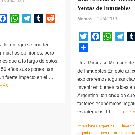
07/04/2020
Ventas de Inmuebles
T
F
W
T
T
R
Marcos
21/04/2019
i
a
h
el
u
e
C
T
F
W
T
t
c
at
e
m
d
o
wi
a
h
el
r
e
s
gr
bl
di
la tecnologia se pueden
C
m
r muchas opiniones, pero
tt
c
at
e
b
A
a
r
t
o
p
to es que a lo largo de estos
er
e
s
gr
Una Mirada al Mercado de
o
p
m
m
r
 50 años sus aportes han
de Inmuebles En este artíc
b
A
a
o
p
p
ir
un fuerte impacto en el …
exploraremos algunas clav
o
p
m
k
ar
 MÁS
invertir en bienes raíces e
o
p
tir
Argentina, teniendo en cu
k
factores económicos, legal
estratégicos. El …
LEER 
inversiones argentina
invertir
argentina
invertir en bienes r