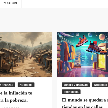
s de vida,
YOUTUBE
 y
ones
y finanzas
Negocios
Dinero y finanzas
Negocios
 la inflación te
Tecnologia
El mundo se quedara 
ra la pobreza.
tiendas en las calles