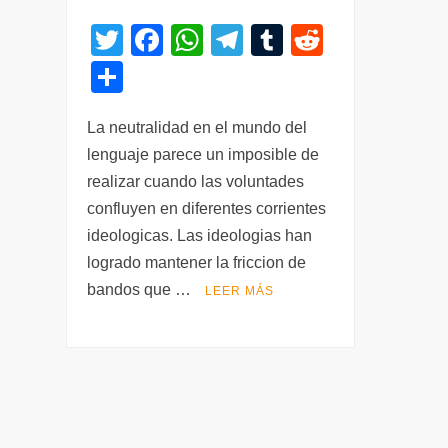
T
F
W
T
T
R
wi
a
h
el
u
e
C
tt
c
at
e
m
d
o
er
e
s
gr
bl
di
La neutralidad en el mundo del
m
lenguaje parece un imposible de
b
A
a
r
t
p
realizar cuando las voluntades
o
p
m
ar
confluyen en diferentes corrientes
o
p
tir
ideologicas. Las ideologias han
k
logrado mantener la friccion de
bandos que …
LEER MÁS