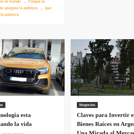
en el mundo
Porque la
 te asegura la pobreza
que
 la pobreza
os
Negocios
nologia esta
Claves para Invertir 
ando la vida
Bienes Raíces en Arge
Una Mirada al Merca