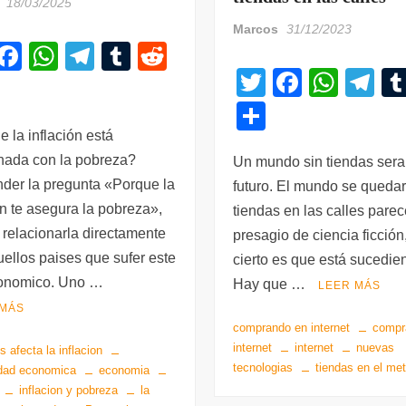
18/03/2025
Marcos
31/12/2023
T
F
W
T
T
R
T
F
W
T
i
a
h
el
u
e
C
wi
a
h
el
t
c
at
e
m
d
C
o
tt
c
at
e
r
e
s
gr
bl
di
 la inflación está
o
m
onada con la pobreza?
er
e
s
gr
Un mundo sin tiendas sera
b
A
a
r
t
m
p
der la pregunta «Porque la
futuro. El mundo se quedar
b
A
a
o
p
m
p
r
on te asegura la pobreza»,
tiendas en las calles pare
o
p
m
o
p
ar
ir
 relacionarla directamente
presagio de ciencia ficción,
o
p
k
tir
ellos paises que sufer este
cierto es que está sucedie
k
onomico. Uno …
Hay que …
LEER MÁS
 MÁS
comprando en internet
compr
internet
internet
nuevas
 afecta la inflacion
tecnologias
tiendas en el me
ldad economica
economia
inflacion y pobreza
la