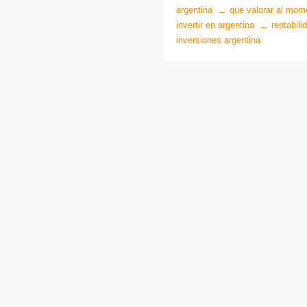
argentina
que valorar al mom
invertir en argentina
rentabili
inversiones argentina