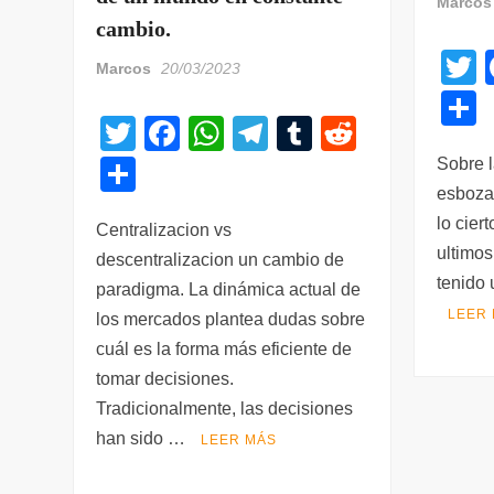
Marcos
cambio.
Marcos
20/03/2023
w
T
F
W
T
T
R
t
wi
a
h
el
u
e
e
C
Sobre 
tt
c
at
e
m
d
esboza
o
lo cier
er
e
s
gr
bl
di
Centralizacion vs
m
a
ultimos
descentralizacion un cambio de
b
A
a
r
t
p
t
tenido 
paradigma. La dinámica actual de
o
p
m
ar
LEER
los mercados plantea dudas sobre
o
p
tir
cuál es la forma más eficiente de
k
tomar decisiones.
Tradicionalmente, las decisiones
han sido …
LEER MÁS