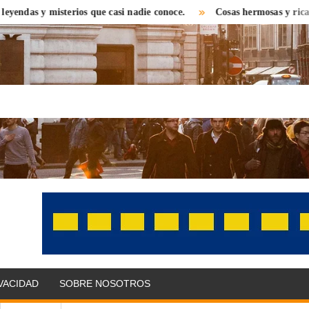
 misterios que casi nadie conoce.
Cosas hermosas y ricas que encon
OLITIKPRESS
bre el
 con una
 distinta.
as,
IVACIDAD
SOBRE NOSOTROS
omonedas,