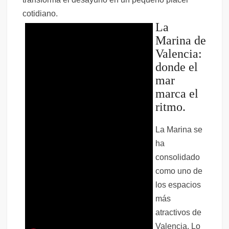
cotidiano.
La
Marina de
Valencia:
donde el
mar
marca el
ritmo.
La Marina se
ha
consolidado
como uno de
los espacios
más
atractivos de
Valencia. Lo