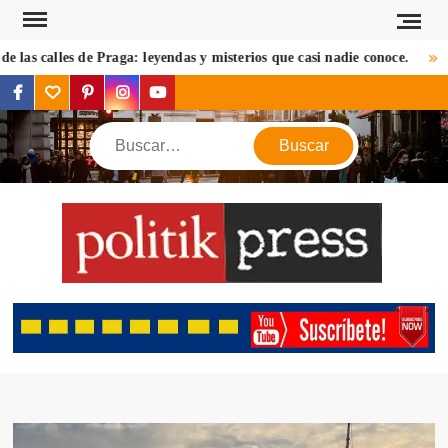
Saltar
al
as calles de Praga: leyendas y misterios que casi nadie conoce.
Cosa
contenido
facebook
twitter
pinterest
instagram
youtube
Buscar
POL
Descu
mundo 
mirada d
notic
criptom
estilos 
viaj
opin