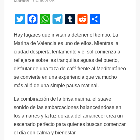
Marcos
10/06/2026
T
F
W
T
T
R
C
wi
a
h
el
u
e
o
Hay lugares que invitan a detener el tiempo. La
tt
c
at
e
m
d
m
Marina de Valencia es uno de ellos. Mientras la
er
e
s
gr
bl
di
p
ciudad despierta lentamente y el sol comienza a
b
A
a
r
t
ar
reflejarse sobre las tranquilas aguas del puerto,
o
p
m
tir
disfrutar de una taza de café frente al Mediterráneo
o
p
se convierte en una experiencia que va mucho
más allá de una simple pausa matinal.
k
La combinación de la brisa marina, el suave
sonido de las embarcaciones balanceándose en
los amarres y la luz dorada del amanecer crea un
escenario perfecto para quienes buscan comenzar
el día con calma y bienestar.