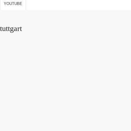
s de vida,
YOUTUBE
 y
ones
tuttgart