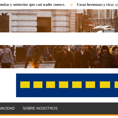
isterios que casi nadie conoce.
Cosas hermosas y ricas que encont
OLITIKPRESS
bre el
 con una
 distinta.
as,
IVACIDAD
SOBRE NOSOTROS
omonedas,