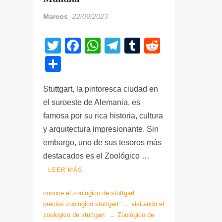
Marcos
22/09/2023
T
F
W
T
T
R
wi
a
h
el
u
e
C
tt
c
at
e
m
d
o
er
e
s
gr
bl
di
Stuttgart, la pintoresca ciudad en
m
el suroeste de Alemania, es
b
A
a
r
t
p
famosa por su rica historia, cultura
o
p
m
ar
y arquitectura impresionante. Sin
o
p
tir
embargo, uno de sus tesoros más
k
destacados es el Zoológico …
LEER MÁS
conoce el zoologico de stuttgart
precios zoologico stuttgart
visitando el
zoologico de stuttgart
Zoológico de