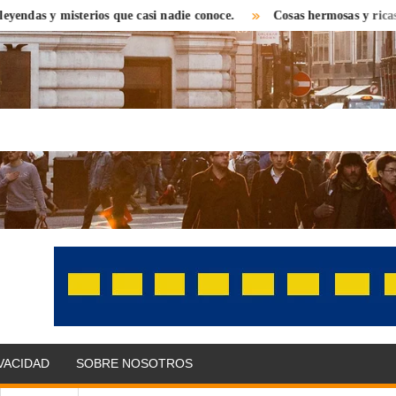
y misterios que casi nadie conoce.
Cosas hermosas y ricas que enco
OLITIKPRESS
bre el
 con una
 distinta.
as,
IVACIDAD
SOBRE NOSOTROS
omonedas,