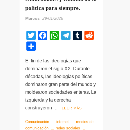
política para siempre.
Marcos
29/01/2025
T
F
W
T
T
R
wi
a
h
el
u
e
C
tt
c
at
e
m
d
o
er
e
s
gr
bl
di
El fin de las ideologías que
m
dominaron el siglo XX. Durante
b
A
a
r
t
p
décadas, las ideologías políticas
o
p
m
ar
dominaron gran parte del mundo y
o
p
tir
moldearon sociedades enteras. La
k
izquierda y la derecha
construyeron …
LEER MÁS
Comunicación
internet
medios de
comunicación
redes sociales