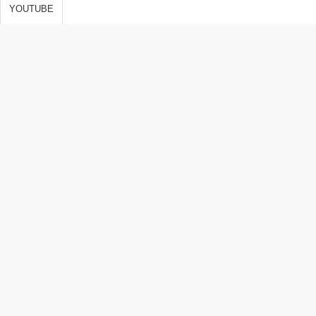
s de vida,
YOUTUBE
 y
ones