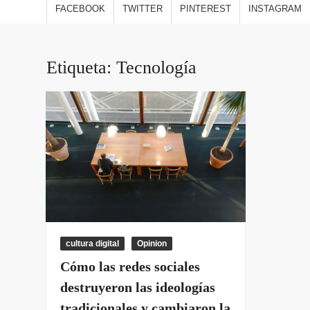
estilo
FACEBOOK
TWITTER
PINTEREST
INSTAGRAM
viajes
opini
Etiqueta:
Tecnología
cultura digital
Opinion
Cómo las redes sociales
destruyeron las ideologías
tradicionales y cambiaron la