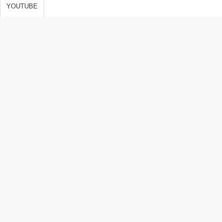
s de vida,
YOUTUBE
 y
ones