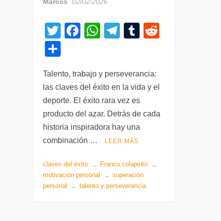
Marcos
02/02/2026
T
F
W
T
T
R
wi
a
h
el
u
e
C
tt
c
at
e
m
d
o
er
e
s
gr
bl
di
Talento, trabajo y perseverancia:
m
las claves del éxito en la vida y el
b
A
a
r
t
p
deporte. El éxito rara vez es
o
p
m
ar
producto del azar. Detrás de cada
o
p
tir
historia inspiradora hay una
k
combinación …
LEER MÁS
claves del éxito
Franco colapinto
motivación personal
superación
personal
talento y perseverancia