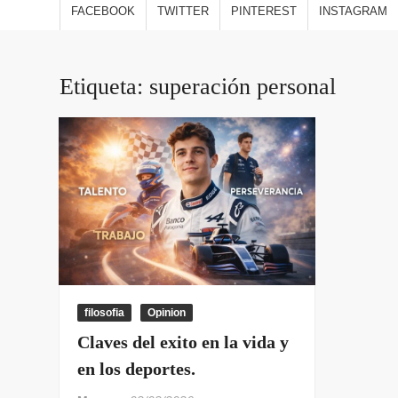
estilo
FACEBOOK
TWITTER
PINTEREST
INSTAGRAM
viajes
opini
Etiqueta:
superación personal
filosofia
Opinion
Claves del exito en la vida y
en los deportes.