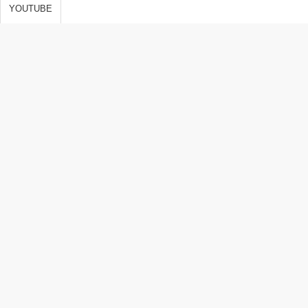
s de vida,
YOUTUBE
 y
ones