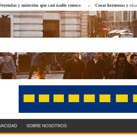
 y misterios que casi nadie conoce.
Cosas hermosas y ricas que en
OLITIKPRESS
bre el
 con una
 distinta.
as,
IVACIDAD
SOBRE NOSOTROS
omonedas,