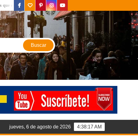
facebook
twitter
pinterest
instagram
youtube
contraras en Valencia
.
Valencia la ciudad del sol y la b
jueves, 6 de agosto de 2026
4:38:19 AM