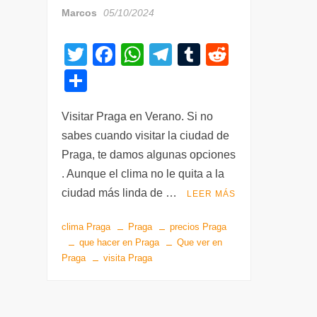
Marcos
05/10/2024
T
F
W
T
T
R
wi
a
h
el
u
e
C
tt
c
at
e
m
d
o
er
e
s
gr
bl
di
Visitar Praga en Verano. Si no
m
sabes cuando visitar la ciudad de
b
A
a
r
t
p
Praga, te damos algunas opciones
o
p
m
ar
. Aunque el clima no le quita a la
o
p
tir
ciudad más linda de …
LEER MÁS
k
clima Praga
Praga
precios Praga
que hacer en Praga
Que ver en
Praga
visita Praga