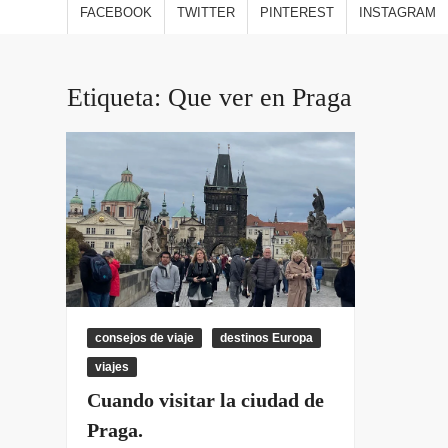
estilo
FACEBOOK
TWITTER
PINTEREST
INSTAGRAM
viajes
opini
Etiqueta:
Que ver en Praga
consejos de viaje
destinos Europa
viajes
Cuando visitar la ciudad de
Praga.