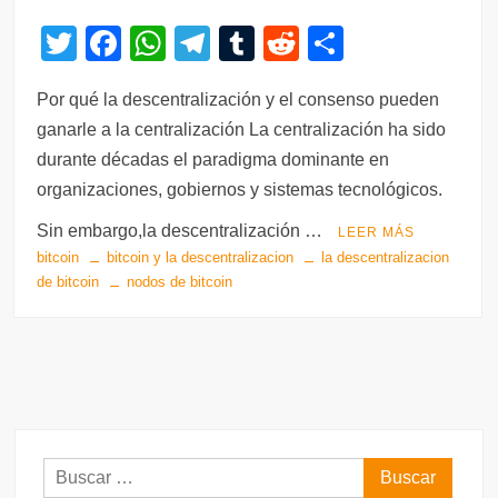
T
F
W
T
T
R
C
wi
a
h
el
u
e
o
Por qué la descentralización y el consenso pueden
tt
c
at
e
m
d
m
ganarle a la centralización La centralización ha sido
er
e
s
gr
bl
di
p
durante décadas el paradigma dominante en
b
A
a
r
t
ar
organizaciones, gobiernos y sistemas tecnológicos.
o
p
m
tir
Sin embargo,la descentralización …
LEER MÁS
o
p
bitcoin
bitcoin y la descentralizacion
la descentralizacion
k
de bitcoin
nodos de bitcoin
Buscar: