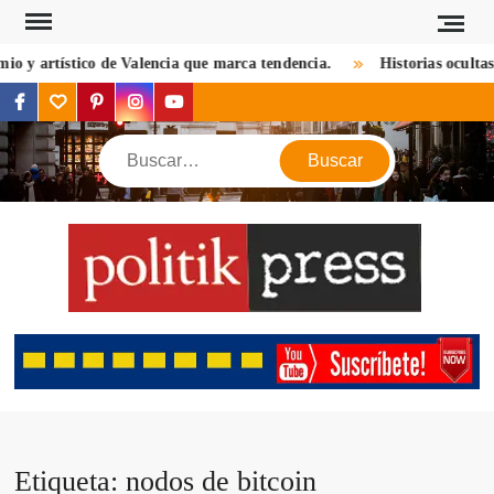
Saltar
al
 y artístico de Valencia que marca tendencia.
Historias ocultas d
contenido
facebook
twitter
pinterest
instagram
youtube
Buscar
POL
Descu
mundo 
mirada d
notic
criptom
estilos 
viaj
Etiqueta:
nodos de bitcoin
opin