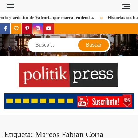
Saltar
al
o y artístico de Valencia que marca tendencia.
Historias ocultas d
contenido
facebook
twitter
pinterest
instagram
youtube
Buscar
POL
Descu
mundo 
mirada d
notic
criptom
estilos 
viaj
Etiqueta:
Marcos Fabian Coria
opin