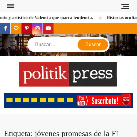
Saltar
al
 y artístico de Valencia que marca tendencia.
Historias ocultas d
contenido
facebook
twitter
pinterest
instagram
youtube
Buscar
POL
Descu
mundo 
mirada d
notic
criptom
estilos 
viaj
Etiqueta:
jóvenes promesas de la F1
opin