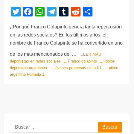
T
F
W
T
T
R
C
wi
a
h
el
u
e
o
¿Por qué Franco Colapinto genera tanta repercusión
tt
c
at
e
m
d
m
en las redes sociales? En los últimos años, el
er
e
s
gr
bl
di
p
nombre de Franco Colapinto se ha convertido en uno
b
A
a
r
t
ar
de los más mencionados del …
LEER MÁS
o
p
m
tir
deportistas en redes sociales
Franco colapinto
ídolos
o
p
deportivos argentinos
jóvenes promesas de la F1
piloto
argentino Fórmula 1
k
Buscar: