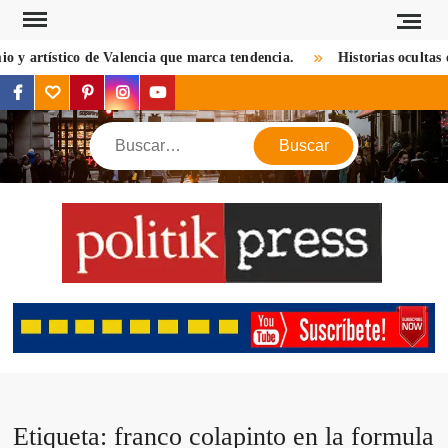
Saltar
al
 artístico de Valencia que marca tendencia.
Historias ocultas de l
contenido
facebook
twitter
pinterest
instagram
youtube
Buscar
POL
Descu
mundo 
mirada d
notic
criptom
estilos 
viaj
Etiqueta:
franco colapinto en la formula
opin