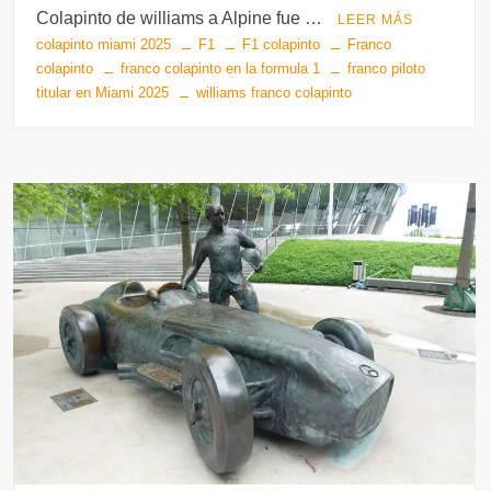
b
A
a
r
t
ar
Colapinto de williams a Alpine fue …
LEER MÁS
o
p
m
tir
colapinto miami 2025
F1
F1 colapinto
Franco
o
p
colapinto
franco colapinto en la formula 1
franco piloto
titular en Miami 2025
williams franco colapinto
k