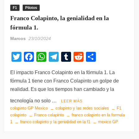
F1
Pilotos
Franco Colapinto, la genialidad en la
fórmula 1.
Marcos
23/10/2024
T
F
W
T
T
R
C
wi
a
h
el
u
e
o
El impacto Franco Colapinto en la fórmula 1. La
tt
c
at
e
m
d
m
fórmula 1 tiene con Franco Colapinto un golpe de
er
e
s
gr
bl
di
p
realidad. Es que los tiempos han cambiado y la
b
A
a
r
t
ar
tecnología no solo …
LEER MÁS
o
p
m
tir
colapinto GP Mexico
colapinto y las redes sociales
F1
o
p
colapinto
Franco colapinto
franco colapinto en la formula
1
franco colapinto y la genialidad en la f1
mexico GP
k