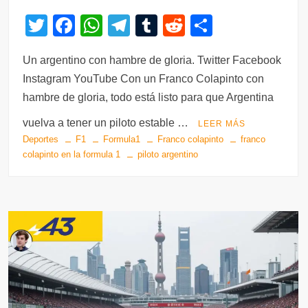
T
F
W
T
T
R
C
wi
a
h
el
u
e
o
Un argentino con hambre de gloria. Twitter Facebook
tt
c
at
e
m
d
m
Instagram YouTube Con un Franco Colapinto con
er
e
s
gr
bl
di
p
hambre de gloria, todo está listo para que Argentina
b
A
a
r
t
ar
vuelva a tener un piloto estable …
LEER MÁS
o
p
m
tir
Deportes
F1
Formula1
Franco colapinto
franco
o
p
colapinto en la formula 1
piloto argentino
k