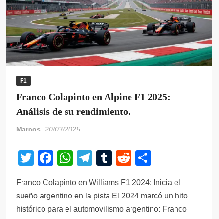
F1
Franco Colapinto en Alpine F1 2025:
Análisis de su rendimiento.
Marcos
20/03/2025
T
F
W
T
T
R
C
wi
a
h
el
u
e
o
Franco Colapinto en Williams F1 2024: Inicia el
tt
c
at
e
m
d
m
sueño argentino en la pista El 2024 marcó un hito
er
e
s
gr
bl
di
p
histórico para el automovilismo argentino: Franco