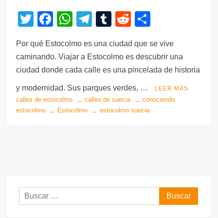
T
F
W
T
T
R
C
wi
a
h
el
u
e
o
Por qué Estocolmo es una ciudad que se vive
tt
c
at
e
m
d
m
caminando. Viajar a Estocolmo es descubrir una
er
e
s
gr
bl
di
p
ciudad donde cada calle es una pincelada de historia
b
A
a
r
t
ar
y modernidad. Sus parques verdes, …
LEER MÁS
o
p
m
tir
calles de estocolmo
calles de suecia
conociendo
o
p
estocolmo
Estocolmo
estocolmo suecia
k
Buscar: