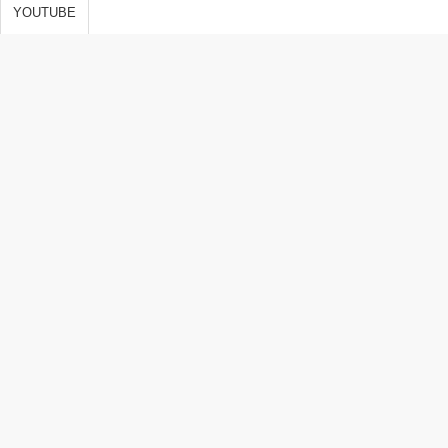
s de vida,
YOUTUBE
 y
ones