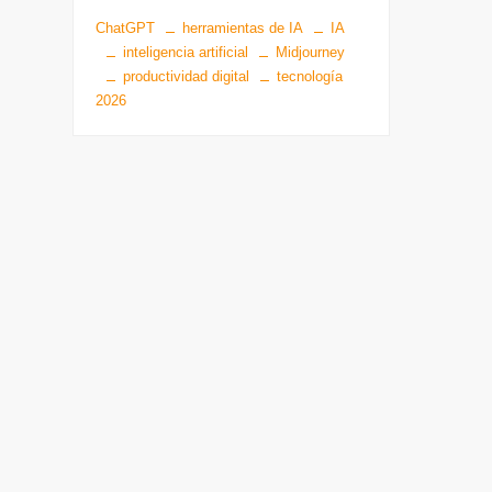
ChatGPT
herramientas de IA
IA
inteligencia artificial
Midjourney
productividad digital
tecnología
2026