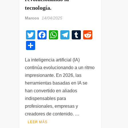
tecnología.
Marcos
14/04/2025
T
F
W
T
T
R
wi
a
h
el
u
e
C
tt
c
at
e
m
d
o
er
e
s
gr
bl
di
La inteligencia artificial (IA)
m
continúa evolucionando a un ritmo
b
A
a
r
t
p
impresionante. En 2026, las
o
p
m
ar
herramientas basadas en IA se
o
p
tir
han convertido en aliados
k
indispensables para
profesionales, empresas y
creadores de contenido. …
LEER MÁS