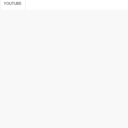
s de vida,
YOUTUBE
 y
ones