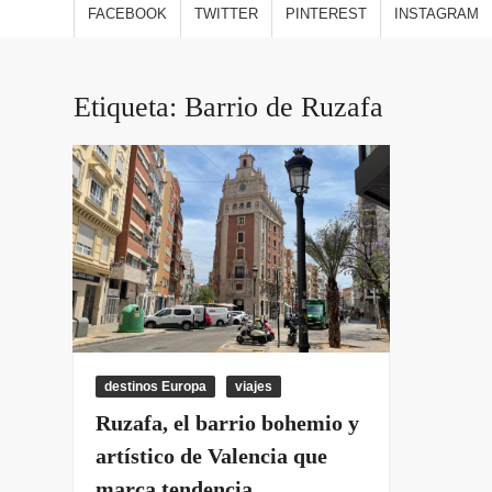
estilo
FACEBOOK
TWITTER
PINTEREST
INSTAGRAM
viajes
opini
Etiqueta:
Barrio de Ruzafa
destinos Europa
viajes
Ruzafa, el barrio bohemio y
artístico de Valencia que
marca tendencia.