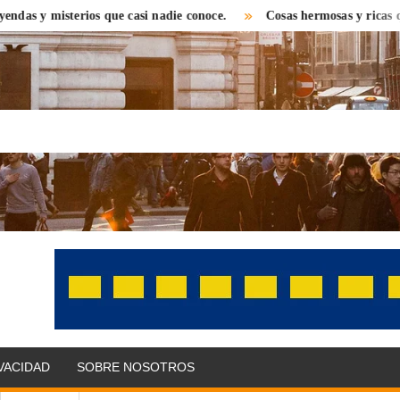
isterios que casi nadie conoce.
Cosas hermosas y ricas que encont
OLITIKPRESS
bre el
 con una
 distinta.
as,
IVACIDAD
SOBRE NOSOTROS
omonedas,