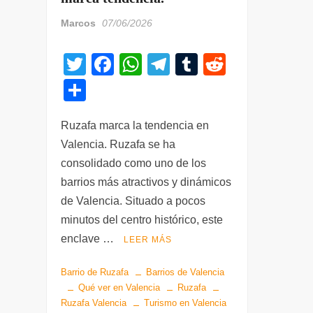
Marcos
07/06/2026
T
F
W
T
T
R
wi
a
h
el
u
e
C
tt
c
at
e
m
d
o
er
e
s
gr
bl
di
Ruzafa marca la tendencia en
m
Valencia. Ruzafa se ha
b
A
a
r
t
p
consolidado como uno de los
o
p
m
ar
barrios más atractivos y dinámicos
o
p
tir
de Valencia. Situado a pocos
k
minutos del centro histórico, este
enclave …
LEER MÁS
Barrio de Ruzafa
Barrios de Valencia
Qué ver en Valencia
Ruzafa
Ruzafa Valencia
Turismo en Valencia