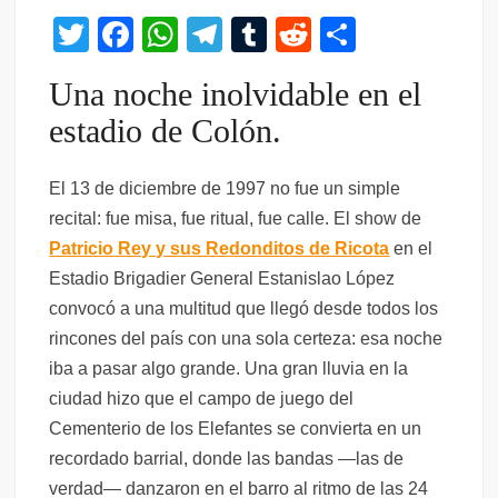
T
F
W
T
T
R
C
wi
a
h
el
u
e
o
Una noche inolvidable en el
tt
c
at
e
m
d
m
estadio de Colón.
er
e
s
gr
bl
di
p
b
A
a
r
t
ar
El 13 de diciembre de 1997 no fue un simple
o
p
m
tir
recital: fue misa, fue ritual, fue calle. El show de
o
p
Patricio Rey y sus Redonditos de Ricota
en el
k
Estadio Brigadier General Estanislao López
convocó a una multitud que llegó desde todos los
rincones del país con una sola certeza: esa noche
iba a pasar algo grande. Una gran lluvia en la
ciudad hizo que el campo de juego del
Cementerio de los Elefantes se convierta en un
recordado barrial, donde las bandas —las de
verdad— danzaron en el barro al ritmo de las 24