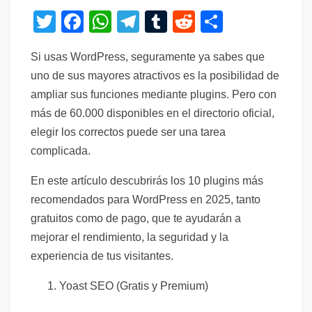
T
F
W
T
T
R
C
wi
a
h
el
u
e
o
Si usas WordPress, seguramente ya sabes que
tt
c
at
e
m
d
m
uno de sus mayores atractivos es la posibilidad de
er
e
s
gr
bl
di
p
ampliar sus funciones mediante plugins. Pero con
b
A
a
r
t
ar
más de 60.000 disponibles en el directorio oficial,
o
p
m
tir
elegir los correctos puede ser una tarea
o
p
complicada.
k
En este artículo descubrirás los 10 plugins más
recomendados para WordPress en 2025, tanto
gratuitos como de pago, que te ayudarán a
mejorar el rendimiento, la seguridad y la
experiencia de tus visitantes.
Yoast SEO (Gratis y Premium)