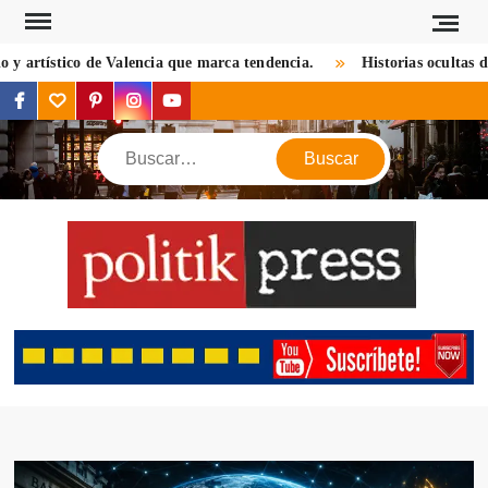
Saltar
al
artístico de Valencia que marca tendencia.
Historias ocultas de l
contenido
facebook
twitter
pinterest
instagram
youtube
Buscar
POL
Descu
mundo 
mirada d
notic
criptom
estilos 
viaj
opin