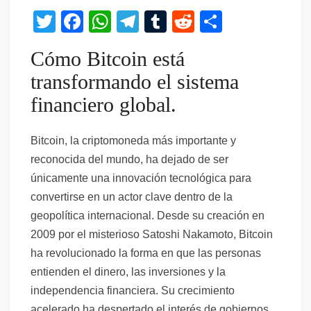
T
F
W
T
T
R
C
wi
a
h
el
u
e
o
Cómo Bitcoin está
tt
c
at
e
m
d
m
transformando el sistema
er
e
s
gr
bl
di
p
financiero global.
b
A
a
r
t
ar
o
p
m
tir
Bitcoin, la criptomoneda más importante y
o
p
reconocida del mundo, ha dejado de ser
k
únicamente una innovación tecnológica para
convertirse en un actor clave dentro de la
geopolítica internacional. Desde su creación en
2009 por el misterioso Satoshi Nakamoto, Bitcoin
ha revolucionado la forma en que las personas
entienden el dinero, las inversiones y la
independencia financiera. Su crecimiento
acelerado ha despertado el interés de gobiernos,