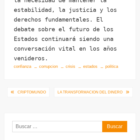
la necesidad de mantener la
estabilidad, la justicia y los
derechos fundamentales. El
debate sobre el futuro de los
Estados continuará siendo una
conversación vital en los años
venideros.
confianza
corrupcion
crisis
estados
politica
Navegación
CRIPTOMUNDO
LA TRANSFORMACION DEL DINERO
de
entradas
Buscar: