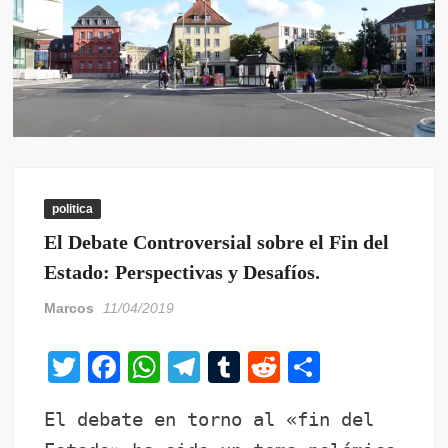
politica
El Debate Controversial sobre el Fin del
Estado: Perspectivas y Desafíos.
Marcos
11/04/2019
T
F
W
T
T
R
C
wi
a
h
el
u
e
o
El debate en torno al «fin del
tt
c
at
e
m
d
m