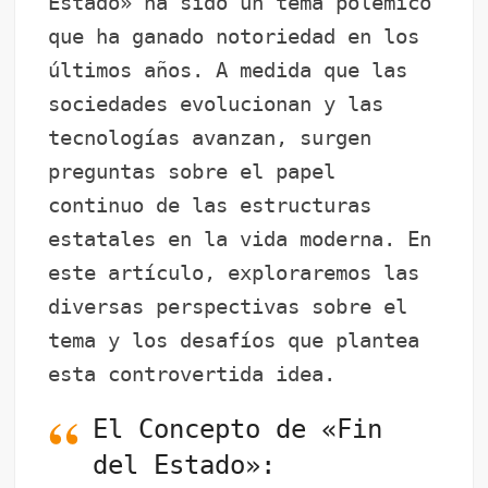
Estado» ha sido un tema polémico
er
e
s
gr
bl
di
p
que ha ganado notoriedad en los
b
A
a
r
t
ar
últimos años. A medida que las
o
p
m
tir
sociedades evolucionan y las
o
p
tecnologías avanzan, surgen
k
preguntas sobre el papel
continuo de las estructuras
estatales en la vida moderna. En
este artículo, exploraremos las
diversas perspectivas sobre el
tema y los desafíos que plantea
esta controvertida idea.
El Concepto de «Fin
del Estado»: