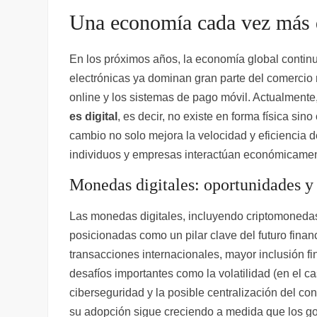
wi
a
h
el
u
e
o
Una economía cada vez más d
tt
c
at
e
m
d
m
er
e
s
gr
bl
di
p
En los próximos años, la economía global continu
b
A
a
r
t
ar
electrónicas ya dominan gran parte del comercio 
o
p
m
tir
online y los sistemas de pago móvil. Actualment
o
p
es digital
, es decir, no existe en forma física si
cambio no solo mejora la velocidad y eficiencia d
k
individuos y empresas interactúan económicamen
Monedas digitales: oportunidades y 
Las monedas digitales, incluyendo criptomoneda
posicionadas como un pilar clave del futuro finan
transacciones internacionales, mayor inclusión f
desafíos importantes como la volatilidad (en el 
ciberseguridad y la posible centralización del co
su adopción sigue creciendo a medida que los go