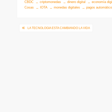
CBDC
criptomonedas
dinero digital
economía digi
Cosas
IOTA
monedas digitales
pagos automátic
Navegación
LA TECNOLOGIA ESTA CAMBIANDO LA VIDA
de
entradas