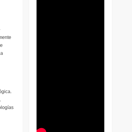
—
amente
le
la
ógica.
,
ologías