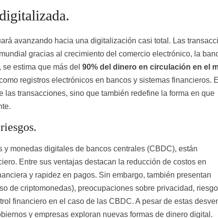
igitalizada.
ará avanzando hacia una digitalización casi total. Las transac
mundial gracias al crecimiento del comercio electrónico, la ban
e, se estima que más del
90% del dinero en circulación en el
no como registros electrónicos en bancos y sistemas financieros. 
e las transacciones, sino que también redefine la forma en que
te.
riesgos.
s y monedas digitales de bancos centrales (CBDC), están
ciero. Entre sus ventajas destacan la reducción de costos en
inanciera y rapidez en pagos. Sin embargo, también presentan
caso de criptomonedas), preocupaciones sobre privacidad, riesg
ntrol financiero en el caso de las CBDC. A pesar de estas desven
biernos y empresas exploran nuevas formas de dinero digital.