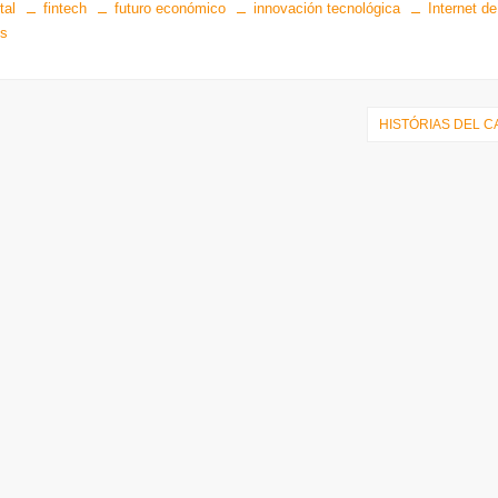
tal
fintech
futuro económico
innovación tecnológica
Internet de
os
HISTÓRIAS DEL C