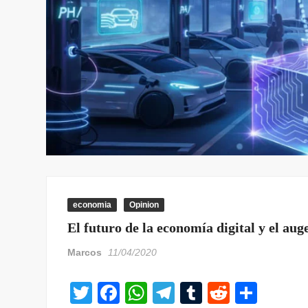
economia
Opinion
El futuro de la economía digital y el aug
Marcos
11/04/2020
T
F
W
T
T
R
C