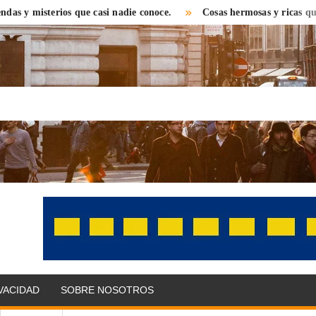
ios que casi nadie conoce.
Cosas hermosas y ricas que encontrara
OLITIKPRESS
bre el
 con una
 distinta.
as,
IVACIDAD
SOBRE NOSOTROS
omonedas,