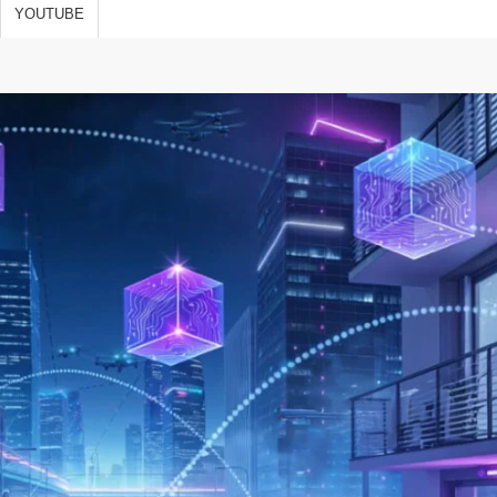
s de vida,
YOUTUBE
 y
ones