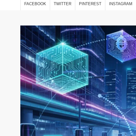
estilo
FACEBOOK
TWITTER
PINTEREST
INSTAGRAM
viajes
opini