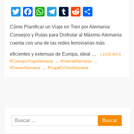
T
F
W
T
T
R
C
wi
a
h
el
u
e
o
Cómo Planificar un Viaje en Tren por Alemania:
tt
c
at
e
m
d
m
Consejos y Rutas para Disfrutar al Máximo Alemania
er
e
s
gr
bl
di
p
cuenta con una de las redes ferroviarias más
b
A
a
r
t
ar
eficientes y extensas de Europa, ideal …
LEER MÁS
o
p
m
tir
#ConsejosViajeAlemania
#InterrailAlemania
o
p
#TrenesAlemania
#ViajarEnTrenAlemania
k
Buscar: