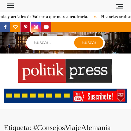
Saltar
al
 y artístico de Valencia que marca tendencia.
Historias ocultas d
contenido
facebook
twitter
pinterest
instagram
youtube
Buscar
POL
Descu
mundo 
mirada d
notic
criptom
estilos 
viaj
Etiqueta:
#ConsejosViajeAlemania
opin